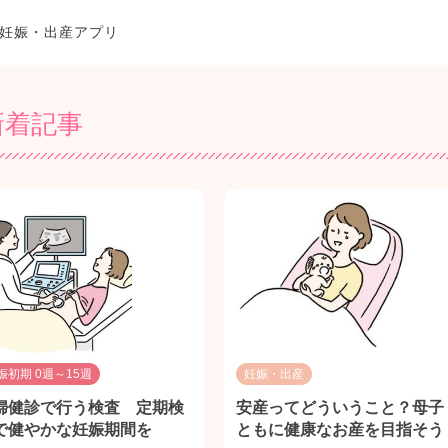
妊娠・出産アプリ
新着記事
娠初期 0週～15週
妊娠・出産
婦健診で行う検査 定期検
安産ってどういうこと？母子
で健やかな妊娠期間を
ともに健康なお産を目指そう