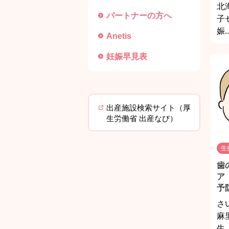
北
パートナーの方へ
子
娠..
Anetis
妊娠早見表
出産施設検索サイト（厚
生労働省 出産なび）
生
歯
ア
予
さ
麻
生..