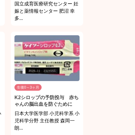
国立成育医療研究センター 妊
」
娠と薬情報センター 肥沼 幸
多...
生後0～3ヶ月
K2シロップの予防投与 赤ち
ゃんの脳出血を防ぐために
小
日本大学医学部 小児科学系 小
児科学分野 主任教授 森岡一
朗...