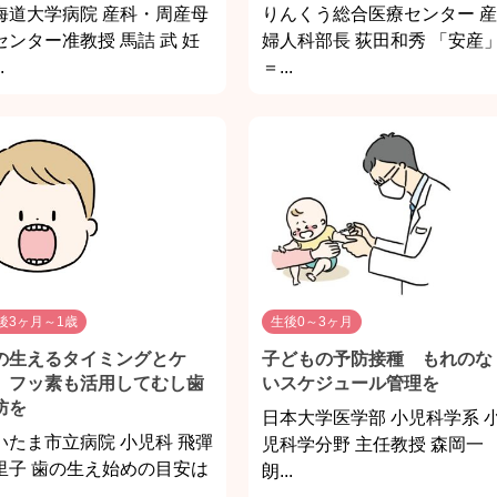
海道大学病院 産科・周産母
りんくう総合医療センター 産
センター准教授 馬詰 武 妊
婦人科部長 荻田和秀 「安産
.
＝...
後3ヶ月～1歳
生後0～3ヶ月
の生えるタイミングとケ
子どもの予防接種 もれのな
 フッ素も活用してむし歯
いスケジュール管理を
防を
日本大学医学部 小児科学系 
いたま市立病院 小児科 飛彈
児科学分野 主任教授 森岡一
里子 歯の生え始めの目安は
朗...
.