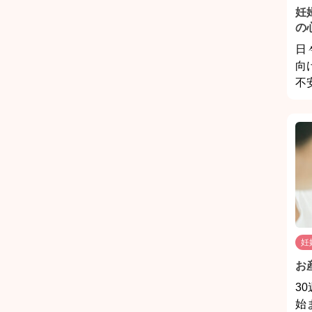
妊
の
日
向
不安
妊
お
3
始