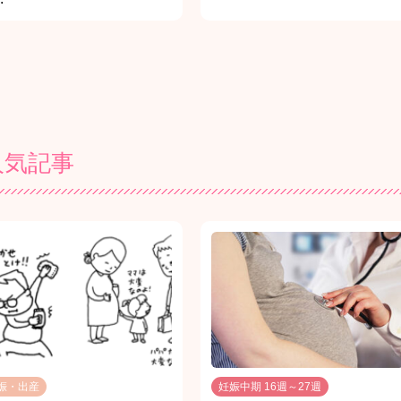
人気記事
娠・出産
妊娠中期 16週～27週