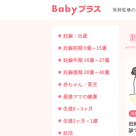
医師監修の
妊娠・出産
妊娠初期 0週～15週
妊娠中期 16週～27週
妊娠後期 28週～40週
赤ちゃん・育児
産後ママの健康
生後0～3ヶ月
妊
生後3ヶ月～1歳
妊
診
妊活