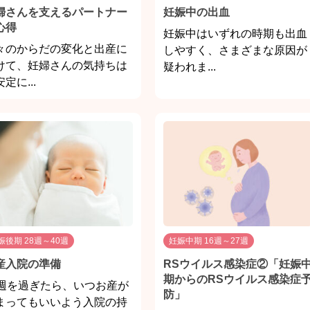
婦さんを支えるパートナー
妊娠中の出血
心得
妊娠中はいずれの時期も出血
々のからだの変化と出産に
しやすく、さまざまな原因が
けて、妊婦さんの気持ちは
疑われま...
定に...
娠後期 28週～40週
妊娠中期 16週～27週
産入院の準備
RSウイルス感染症②「妊娠
期からのRSウイルス感染症
0週を過ぎたら、いつお産が
防」
まってもいいよう入院の持