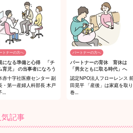
ートナーの方へ
パートナーの方へ
親になる準備と心得 「チ
パートナーの育休 育休は
ム育児」 の当事者になろう
「男女ともに取る時代」へ
本赤十字社医療センター 副
認定NPO法人フローレンス 
長・第一産婦人科部長 木戸
田晃平 「産後」は家庭を取り
...
巻...
人気記事