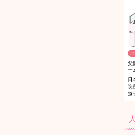
パ
父
ー
日
院
道子