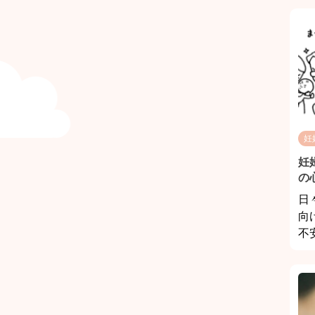
妊
妊
の
日
向
不安