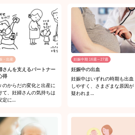
娠・出産
妊娠中期 16週～27週
婦さんを支えるパートナー
妊娠中の出血
心得
妊娠中はいずれの時期も出血
々のからだの変化と出産に
しやすく、さまざまな原因が
けて、妊婦さんの気持ちは
疑われま...
定に...