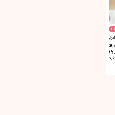
妊
お
3
始
ち物