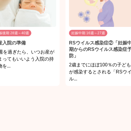
娠後期 28週～40週
妊娠中期 16週～27週
産入院の準備
RSウイルス感染症②「妊娠
期からのRSウイルス感染症
0週を過ぎたら、いつお産が
防」
まってもいいよう入院の持
2歳までにほぼ100％の子ども
を...
が感染するとされる「RSウ
ル...