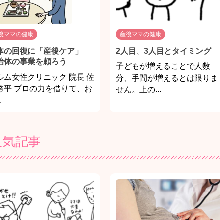
後ママの健康
産後ママの健康
体の回復に「産後ケア」
2人目、3人目とタイミング
治体の事業を頼ろう
子どもが増えることで人数
ルム女性クリニック 院長 佐
分、手間が増えるとは限りま
秀平 プロの力を借りて、お
せん。上の...
.
人気記事