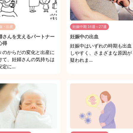
娠・出産
妊娠中期 16週～27週
婦さんを支えるパートナー
妊娠中の出血
心得
妊娠中はいずれの時期も出血
々のからだの変化と出産に
しやすく、さまざまな原因が
けて、妊婦さんの気持ちは
疑われま...
定に...