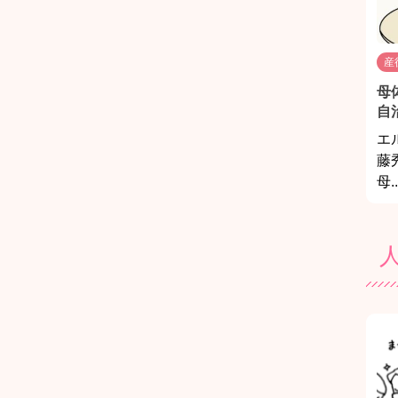
産
母
自
エ
藤
母..