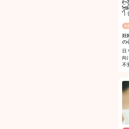
妊
妊
の
日
向
不安