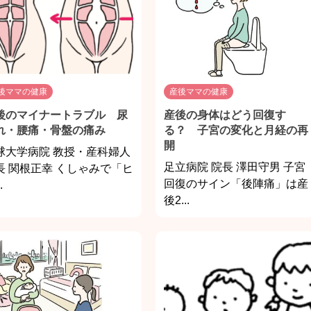
後ママの健康
産後ママの健康
後のマイナートラブル 尿
産後の身体はどう回復す
れ・腰痛・骨盤の痛み
る？ 子宮の変化と月経の再
開
球大学病院 教授・産科婦人
足立病院 院長 澤田守男 子宮
長 関根正幸 くしゃみで「ヒ
回復のサイン「後陣痛」は産
.
後2...