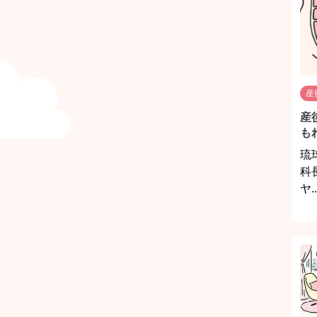
産
産
も
琉
科
ヤ..