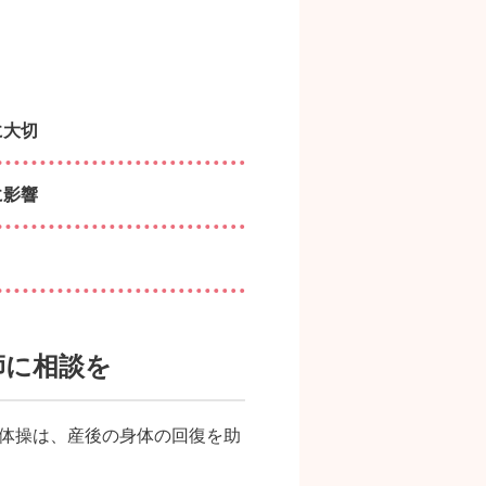
に大切
に影響
師に相談を
体操は、産後の身体の回復を助