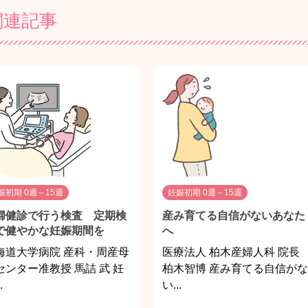
関連記事
娠初期 0週～15週
妊娠初期 0週～15週
婦健診で行う検査 定期検
産み育てる自信がないあなた
で健やかな妊娠期間を
へ
海道大学病院 産科・周産母
医療法人 柏木産婦人科 院長
センター准教授 馬詰 武 妊
柏木智博 産み育てる自信がな
.
い...