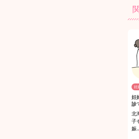
妊
妊
診
北
子
娠..