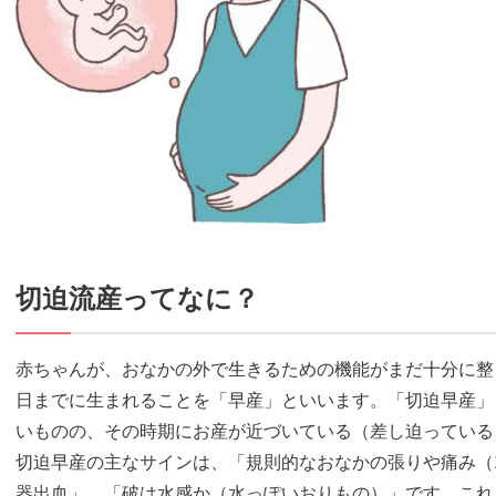
切迫流産ってなに？
赤ちゃんが、おなかの外で生きるための機能がまだ十分に整っ
日までに生まれることを「早産」といいます。「切迫早産」
いものの、その時期にお産が近づいている（差し迫っている
切迫早産の主なサインは、「規則的なおなかの張りや痛み（1
器出血」、「破は水感か（水っぽいおりもの）」です。これ