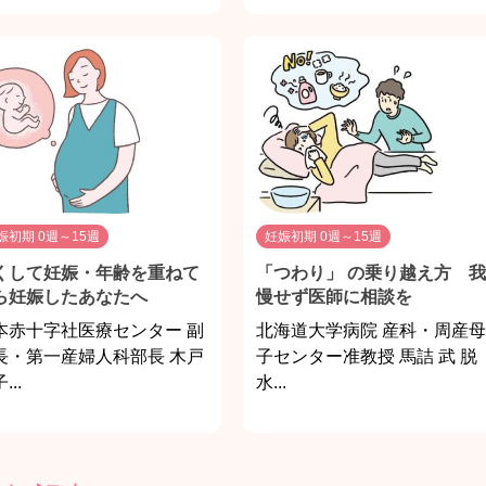
娠初期 0週～15週
妊娠初期 0週～15週
くして妊娠・年齢を重ねて
「つわり」 の乗り越え方 我
ら妊娠したあなたへ
慢せず医師に相談を
本赤十字社医療センター 副
北海道大学病院 産科・周産母
長・第一産婦人科部長 木戸
子センター准教授 馬詰 武 脱
...
水...