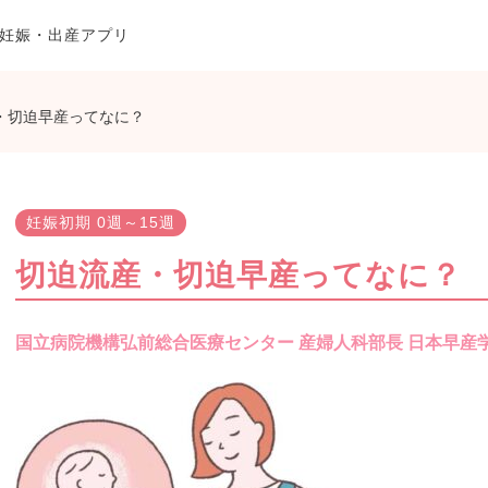
妊娠・出産アプリ
・切迫早産ってなに？
妊娠初期 0週～15週
切迫流産・切迫早産ってなに？
国立病院機構弘前総合医療センター 産婦人科部長 日本早産