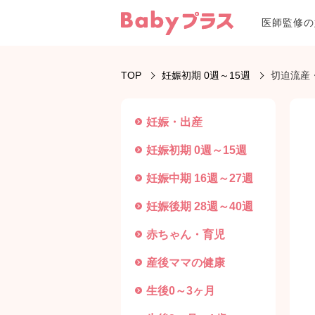
医師監修の
TOP
妊娠初期 0週～15週
切迫流産
妊娠・出産
妊娠初期 0週～15週
妊娠中期 16週～27週
妊娠後期 28週～40週
赤ちゃん・育児
産後ママの健康
生後0～3ヶ月