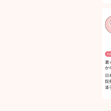
妊
若
か
日
院
道子