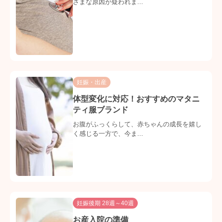
ざまな原因が疑われま...
妊娠・出産
体型変化に対応！おすすめのマタニ
ティ服ブランド
お腹がふっくらして、赤ちゃんの成長を嬉し
く感じる一方で、今ま...
妊娠後期 28週～40週
お産入院の準備