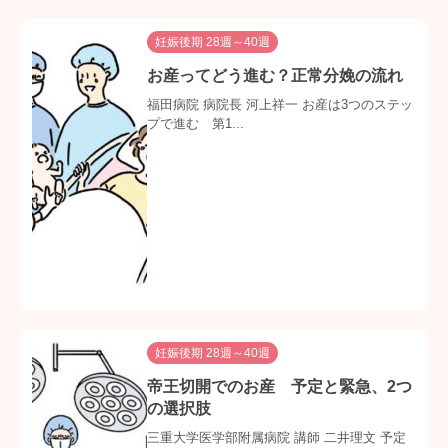
妊娠後期 28週～40週
お産ってどう進む？正常分娩の流れ
福田病院 病院長 河上祥一 お産は3つのステッ
プで進む 第1...
妊娠後期 28週～40週
帝王切開でのお産 予定と緊急、2つ
の選択肢
三重大学医学部附属病院 講師 二井理文 予定