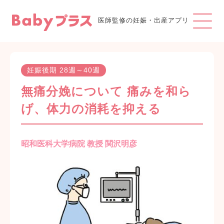
医師監修の妊娠・出産アプリ
妊娠後期 28週～40週
無痛分娩について 痛みを和ら
げ、体力の消耗を抑える
昭和医科大学病院 教授 関沢明彦