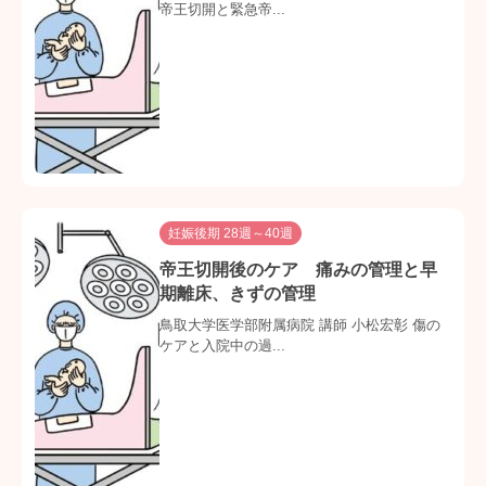
帝王切開と緊急帝...
妊娠後期 28週～40週
帝王切開後のケア 痛みの管理と早
期離床、きずの管理
鳥取大学医学部附属病院 講師 小松宏彰 傷の
ケアと入院中の過...